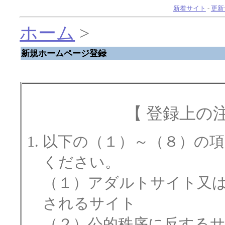
新着サイト
-
更新
ホーム
>
新規ホームページ登録
【 登録上の
以下の（１）～（８）の
ください。
（１）アダルトサイト又
されるサイト
（２）公的秩序に反する