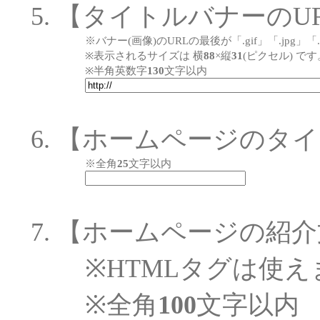
【タイトルバナーのU
※バナー(画像)のURLの最後が「.gif」「.jp
※表示されるサイズは 横
88
×縦
31
(ピクセル) です
※半角英数字
130
文字以内
【ホームページのタイ
※全角
25
文字以内
【ホームページの紹介
※HTMLタグは使え
※全角
100
文字以内