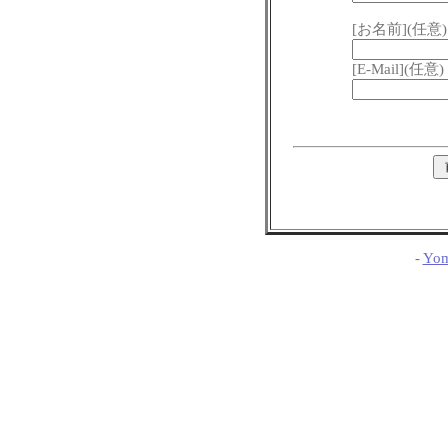
[お名前](任意)
[E-Mail](任意)
-
Yom