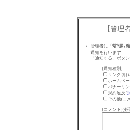
【管理
管理者に「
蟷ｳ蜃｡
通知を行います
「通知する」ボタン
[通知種別]
リンク切れ
ホームペー
バナーリン
規約違反[
その他(コ
[コメント](