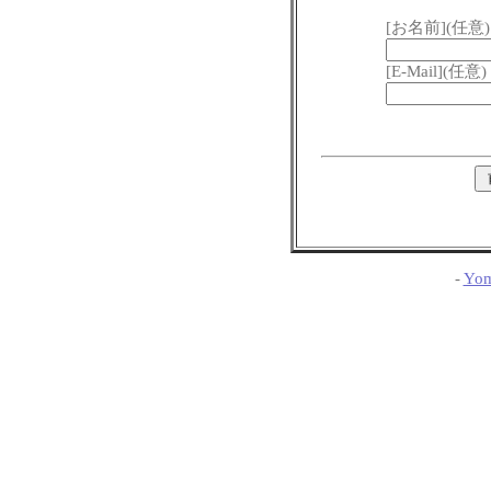
[お名前](任意)
[E-Mail](任意)
-
Yom