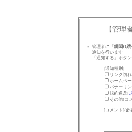
【管理
管理者に「
繝悶Ο繧
通知を行います
「通知する」ボタン
[通知種別]
リンク切れ
ホームペー
バナーリン
規約違反[
その他(コ
[コメント](