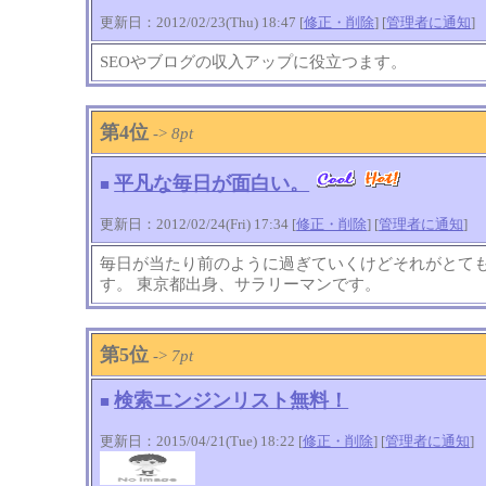
更新日：2012/02/23(Thu) 18:47 [
修正・削除
] [
管理者に通知
]
SEOやブログの収入アップに役立つます。
第4位
->
8pt
平凡な毎日が面白い。
■
更新日：2012/02/24(Fri) 17:34 [
修正・削除
] [
管理者に通知
]
毎日が当たり前のように過ぎていくけどそれがとて
す。 東京都出身、サラリーマンです。
第5位
->
7pt
検索エンジンリスト無料！
■
更新日：2015/04/21(Tue) 18:22 [
修正・削除
] [
管理者に通知
]