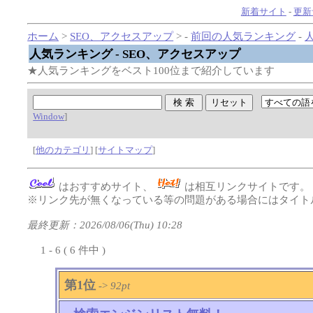
新着サイト
-
更新
ホーム
>
SEO、アクセスアップ
> -
前回の人気ランキング
-
人気ランキング - SEO、アクセスアップ
★人気ランキングをベスト100位まで紹介しています
Window
]
[
他のカテゴリ
] [
サイトマップ
]
はおすすめサイト、
は相互リンクサイトです
※リンク先が無くなっている等の問題がある場合にはタイトル
最終更新：2026/08/06(Thu) 10:28
1 - 6 ( 6 件中 )
第1位
->
92pt