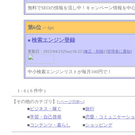
無料でSEOの情報を流し中！キャンペーン情報を中
第6位
->
6pt
検索エンジン登録
■
更新日：2015/04/21(Tue) 18:22 [
修正・削除
] [
管理者に通知
]
中小検索エンジンリストが毎月100円で！
1 - 6 ( 6 件中 )
【その他のカテゴリ】
[
↑ページTOPへ
]
■
ビジネス・稼ぐ
■
旅行
■
学習・自己啓発
■
恋愛・コミュニケーショ
■
コンテンツ・暮らし
■
ショッピング